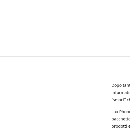
Dopo tanti
informat
“smart” ch
Lux Phoni
pacchetto
prodotti e