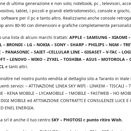
e di ultima generazione e non solo; notebook, pc , televisori, acce
positivo, tablet, i piccoli e grandi elettrodomestici, console e giochi,
 software per il pc e tanto altro. Realizziamo anche console retrog
top anni 80-90 con dimensioni e grafiche completamente personaliz
o una lista di alcuni marchi trattati:
APPLE – SAMSUNG – XIAOMI 
L – BRONDI – LG – NOKIA – SONY – SHARP – PHILIPS – NGM – TRE
 – PANASONIC – SAIET –CELLULAR LINE – GIGASET – V-TAC – LOG
T – LENOVO – WIKO – ZYXEL – TOSHIBA – ASUS – MOTOROLA – 
CL
e tanti altri.
inoltre nel nostro punto vendita al dettaglio sito a Taranto in Viale 
uenti servizi: – ATTIVAZIONE LINEA SKY WIFI - LINKEM – TISCALI – T
 - KENA MOBILE – LYCAMOBILE – 1MOBILE – FASTWEB – HO MOBIL
 DIGI MOBILE ed ATTIVAZIONE CONTRATTI E CONSULENZE LUCE E
D ENEL ENERGIA.
a srl è anche il tuo centro
SKY – PHOTOSI
e
punto ritiro Wish.