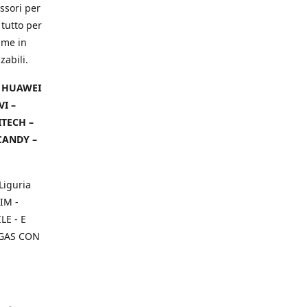
ssori per
 tutto per
ame in
zabili.
– HUAWEI
VI –
ITECH –
CANDY –
Liguria
IM -
E - E
 GAS CON