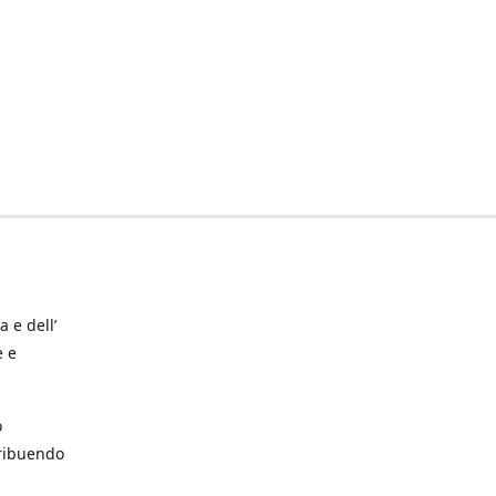
a e dell’
e e
o
tribuendo