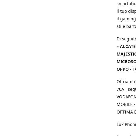
smartphon
il tuo dis
il gaming
stile bar
Di seguit
– ALCATE
MAJESTIC
MICROSOF
OPPO - T
Offriamo 
70A i seg
VODAFONE
MOBILE -
OPTIMA E
Lux Phoni