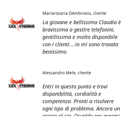
Mariarosaria DAmbrosio
cliente
La giovane e bellissima Claudia è
bravissima a gestire telefonini,
gentilissima e molto disponibile
con i clienti....io mi sono trovata
benissimo.
Alessandro Mele
cliente
Entri in questo punto e trovi
disponibilità, cordialità e
competenza. Pronti a risolvere
ogni tipo di problema. Ancora un
grazie al sig. Osvaldo per avermi
recuperato tutti i dati dal telefono
non più funzionante.