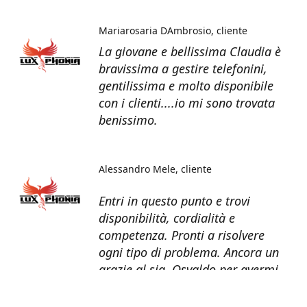
Mariarosaria DAmbrosio
cliente
La giovane e bellissima Claudia è
bravissima a gestire telefonini,
gentilissima e molto disponibile
con i clienti....io mi sono trovata
benissimo.
Alessandro Mele
cliente
Entri in questo punto e trovi
disponibilità, cordialità e
competenza. Pronti a risolvere
ogni tipo di problema. Ancora un
grazie al sig. Osvaldo per avermi
recuperato tutti i dati dal telefono
non più funzionante.