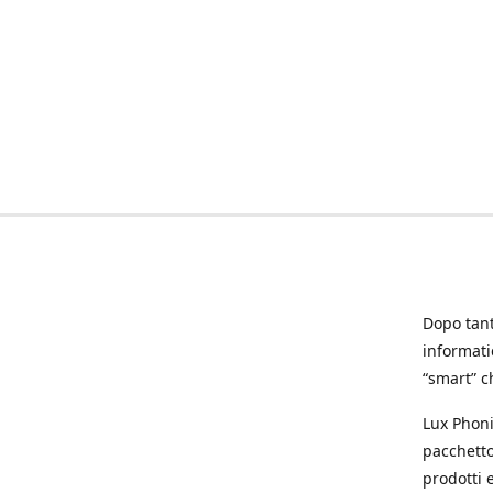
Dopo tanti
informat
“smart” ch
Lux Phoni
pacchetto
prodotti e