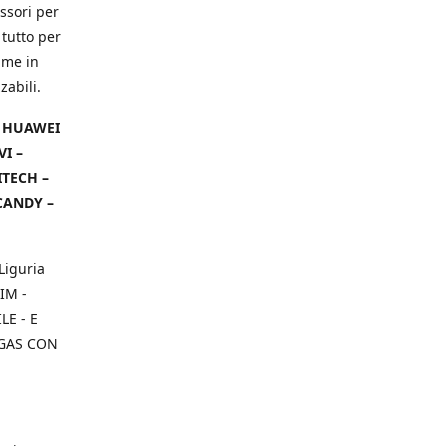
ssori per
 tutto per
ame in
zabili.
– HUAWEI
VI –
ITECH –
CANDY –
Liguria
IM -
E - E
 GAS CON