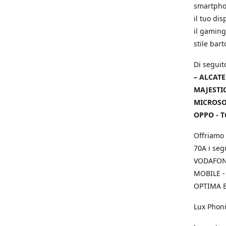
smartphon
il tuo dis
il gaming
stile bar
Di seguit
– ALCATE
MAJESTIC
MICROSOF
OPPO - T
Offriamo 
70A i seg
VODAFONE
MOBILE -
OPTIMA E
Lux Phoni