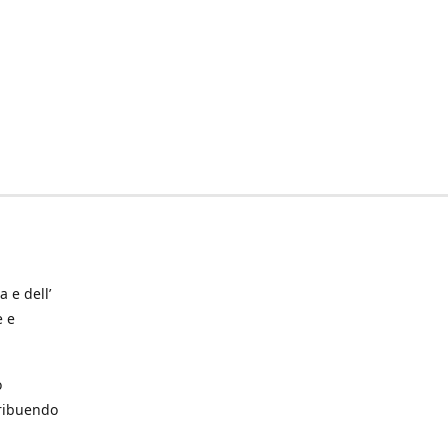
a e dell’
e e
o
tribuendo