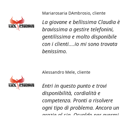
Mariarosaria DAmbrosio
cliente
La giovane e bellissima Claudia è
bravissima a gestire telefonini,
gentilissima e molto disponibile
con i clienti....io mi sono trovata
benissimo.
Alessandro Mele
cliente
Entri in questo punto e trovi
disponibilità, cordialità e
competenza. Pronti a risolvere
ogni tipo di problema. Ancora un
grazie al sig. Osvaldo per avermi
recuperato tutti i dati dal telefono
non più funzionante.