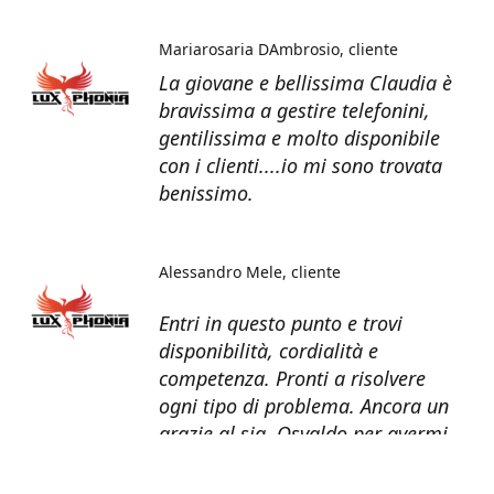
Mariarosaria DAmbrosio
cliente
La giovane e bellissima Claudia è
bravissima a gestire telefonini,
gentilissima e molto disponibile
con i clienti....io mi sono trovata
benissimo.
Alessandro Mele
cliente
Entri in questo punto e trovi
disponibilità, cordialità e
competenza. Pronti a risolvere
ogni tipo di problema. Ancora un
grazie al sig. Osvaldo per avermi
recuperato tutti i dati dal telefono
non più funzionante.