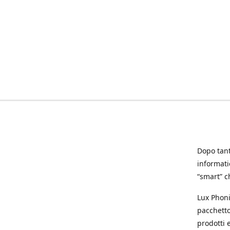
Dopo tanti
informat
“smart” ch
Lux Phoni
pacchetto
prodotti e