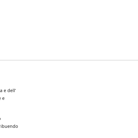
a e dell’
e e
o
tribuendo