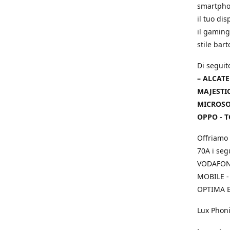
smartphon
il tuo dis
il gaming
stile bar
Di seguit
– ALCATE
MAJESTIC
MICROSOF
OPPO - T
Offriamo 
70A i seg
VODAFONE
MOBILE -
OPTIMA E
Lux Phoni