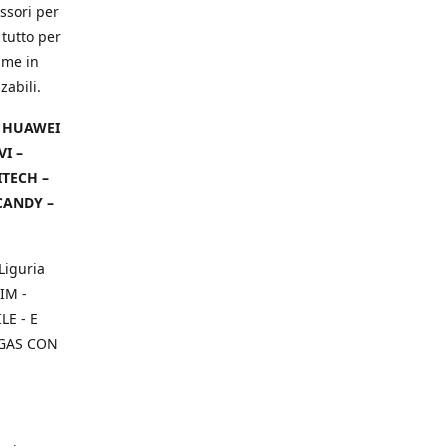
ssori per
 tutto per
ame in
zabili.
– HUAWEI
VI –
ITECH –
CANDY –
Liguria
IM -
E - E
 GAS CON