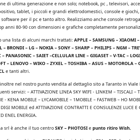
e di ultima generazione e non solo; notebook, pc , televisori, acce
positivo, tablet, i piccoli e grandi elettrodomestici, console e giochi,
 software per il pc e tanto altro. Realizziamo anche console retrog
top anni 80-90 con dimensioni e grafiche completamente personaliz
o una lista di alcuni marchi trattati:
APPLE – SAMSUNG – XIAOMI 
L – BRONDI – LG – NOKIA – SONY – SHARP – PHILIPS – NGM – TRE
 – PANASONIC – SAIET –CELLULAR LINE – GIGASET – V-TAC – LOG
T – LENOVO – WIKO – ZYXEL – TOSHIBA – ASUS – MOTOROLA – 
CL
e tanti altri.
inoltre nel nostro punto vendita al dettaglio sito a Taranto in Viale 
uenti servizi: – ATTIVAZIONE LINEA SKY WIFI - LINKEM – TISCALI – T
 - KENA MOBILE – LYCAMOBILE – 1MOBILE – FASTWEB – HO MOBIL
 DIGI MOBILE ed ATTIVAZIONE CONTRATTI E CONSULENZE LUCE E
D ENEL ENERGIA.
a srl è anche il tuo centro
SKY – PHOTOSI
e
punto ritiro Wish.