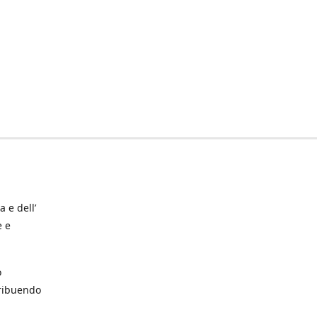
a e dell’
e e
o
tribuendo