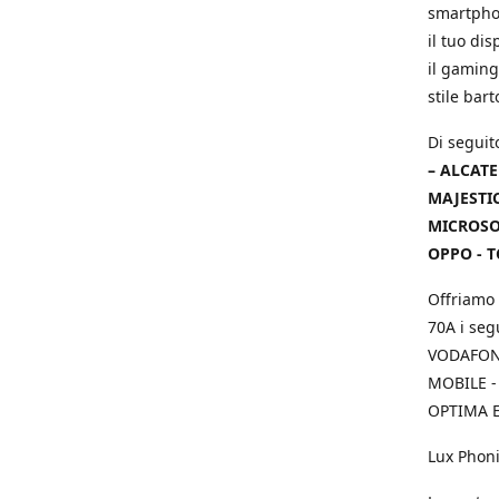
smartphon
il tuo dis
il gaming
stile bar
Di seguit
– ALCATE
MAJESTIC
MICROSOF
OPPO - T
Offriamo 
70A i seg
VODAFONE
MOBILE -
OPTIMA E
Lux Phoni