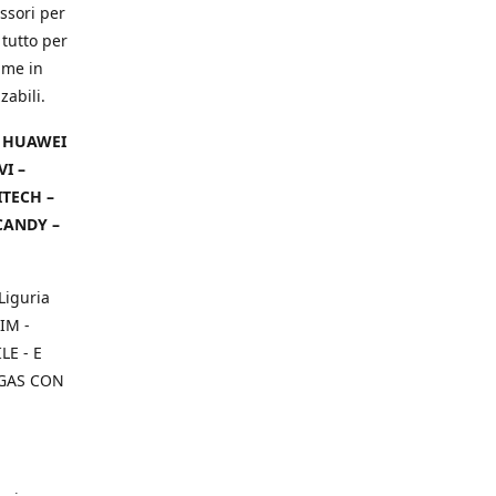
ssori per
 tutto per
ame in
zabili.
– HUAWEI
VI –
ITECH –
CANDY –
Liguria
IM -
E - E
 GAS CON