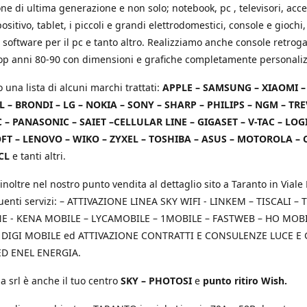
e di ultima generazione e non solo; notebook, pc , televisori, acce
positivo, tablet, i piccoli e grandi elettrodomestici, console e giochi,
 software per il pc e tanto altro. Realizziamo anche console retrog
top anni 80-90 con dimensioni e grafiche completamente personaliz
o una lista di alcuni marchi trattati:
APPLE – SAMSUNG – XIAOMI 
L – BRONDI – LG – NOKIA – SONY – SHARP – PHILIPS – NGM – TRE
 – PANASONIC – SAIET –CELLULAR LINE – GIGASET – V-TAC – LOG
T – LENOVO – WIKO – ZYXEL – TOSHIBA – ASUS – MOTOROLA – 
CL
e tanti altri.
inoltre nel nostro punto vendita al dettaglio sito a Taranto in Viale 
uenti servizi: – ATTIVAZIONE LINEA SKY WIFI - LINKEM – TISCALI – T
 - KENA MOBILE – LYCAMOBILE – 1MOBILE – FASTWEB – HO MOBIL
 DIGI MOBILE ed ATTIVAZIONE CONTRATTI E CONSULENZE LUCE E
D ENEL ENERGIA.
a srl è anche il tuo centro
SKY – PHOTOSI
e
punto ritiro Wish.