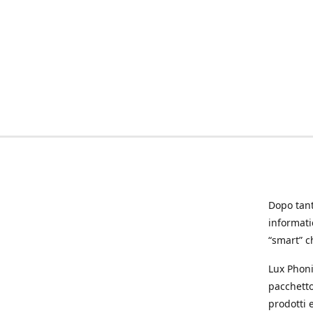
Dopo tanti
informat
“smart” ch
Lux Phoni
pacchetto
prodotti e