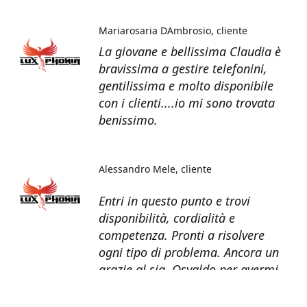
Mariarosaria DAmbrosio
cliente
La giovane e bellissima Claudia è
bravissima a gestire telefonini,
gentilissima e molto disponibile
con i clienti....io mi sono trovata
benissimo.
Alessandro Mele
cliente
Entri in questo punto e trovi
disponibilità, cordialità e
competenza. Pronti a risolvere
ogni tipo di problema. Ancora un
grazie al sig. Osvaldo per avermi
recuperato tutti i dati dal telefono
non più funzionante.