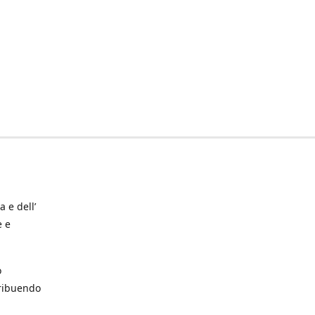
a e dell’
e e
o
tribuendo