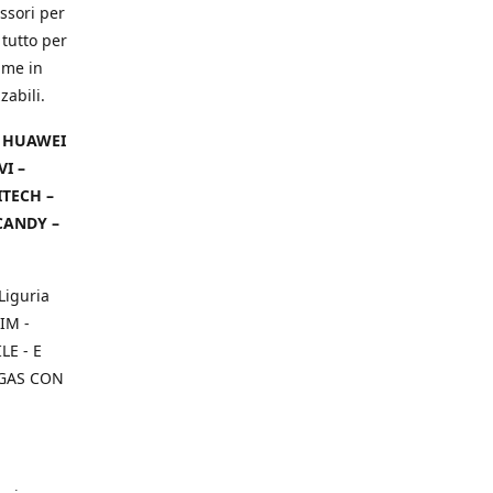
ssori per
 tutto per
ame in
zabili.
– HUAWEI
VI –
ITECH –
CANDY –
Liguria
IM -
E - E
 GAS CON