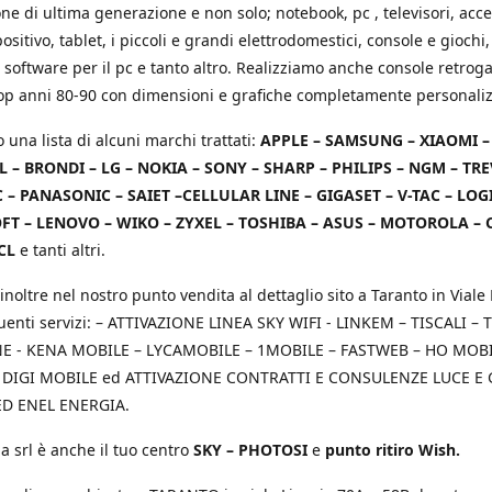
e di ultima generazione e non solo; notebook, pc , televisori, acce
positivo, tablet, i piccoli e grandi elettrodomestici, console e giochi,
 software per il pc e tanto altro. Realizziamo anche console retrog
top anni 80-90 con dimensioni e grafiche completamente personaliz
o una lista di alcuni marchi trattati:
APPLE – SAMSUNG – XIAOMI 
L – BRONDI – LG – NOKIA – SONY – SHARP – PHILIPS – NGM – TRE
 – PANASONIC – SAIET –CELLULAR LINE – GIGASET – V-TAC – LOG
T – LENOVO – WIKO – ZYXEL – TOSHIBA – ASUS – MOTOROLA – 
CL
e tanti altri.
inoltre nel nostro punto vendita al dettaglio sito a Taranto in Viale 
uenti servizi: – ATTIVAZIONE LINEA SKY WIFI - LINKEM – TISCALI – T
 - KENA MOBILE – LYCAMOBILE – 1MOBILE – FASTWEB – HO MOBIL
 DIGI MOBILE ed ATTIVAZIONE CONTRATTI E CONSULENZE LUCE E
D ENEL ENERGIA.
a srl è anche il tuo centro
SKY – PHOTOSI
e
punto ritiro Wish.