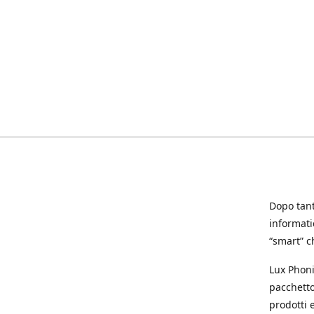
Dopo tanti
informat
“smart” ch
Lux Phoni
pacchetto
prodotti e