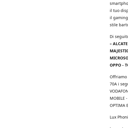
smartphon
il tuo dis
il gaming
stile bar
Di seguit
– ALCATE
MAJESTIC
MICROSOF
OPPO - T
Offriamo 
70A i seg
VODAFONE
MOBILE -
OPTIMA E
Lux Phoni