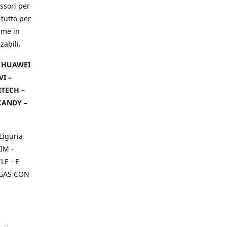
ssori per
 tutto per
ame in
zabili.
– HUAWEI
VI –
ITECH –
CANDY –
Liguria
IM -
E - E
 GAS CON