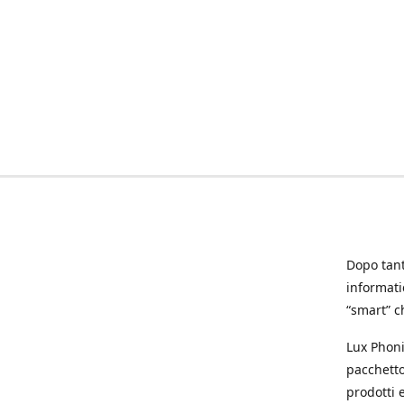
Dopo tanti
informat
“smart” ch
Lux Phoni
pacchetto
prodotti e