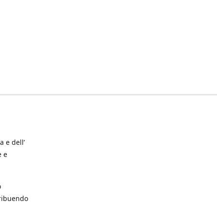
a e dell’
e e
o
tribuendo