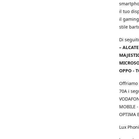
smartphon
il tuo dis
il gaming
stile bar
Di seguit
– ALCATE
MAJESTIC
MICROSOF
OPPO - T
Offriamo 
70A i seg
VODAFONE
MOBILE -
OPTIMA E
Lux Phoni