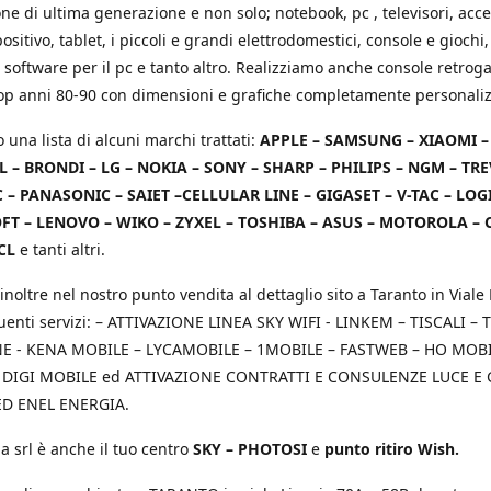
e di ultima generazione e non solo; notebook, pc , televisori, acce
positivo, tablet, i piccoli e grandi elettrodomestici, console e giochi,
 software per il pc e tanto altro. Realizziamo anche console retrog
top anni 80-90 con dimensioni e grafiche completamente personaliz
o una lista di alcuni marchi trattati:
APPLE – SAMSUNG – XIAOMI 
L – BRONDI – LG – NOKIA – SONY – SHARP – PHILIPS – NGM – TRE
 – PANASONIC – SAIET –CELLULAR LINE – GIGASET – V-TAC – LOG
T – LENOVO – WIKO – ZYXEL – TOSHIBA – ASUS – MOTOROLA – 
CL
e tanti altri.
inoltre nel nostro punto vendita al dettaglio sito a Taranto in Viale 
uenti servizi: – ATTIVAZIONE LINEA SKY WIFI - LINKEM – TISCALI – T
 - KENA MOBILE – LYCAMOBILE – 1MOBILE – FASTWEB – HO MOBIL
 DIGI MOBILE ed ATTIVAZIONE CONTRATTI E CONSULENZE LUCE E
D ENEL ENERGIA.
a srl è anche il tuo centro
SKY – PHOTOSI
e
punto ritiro Wish.