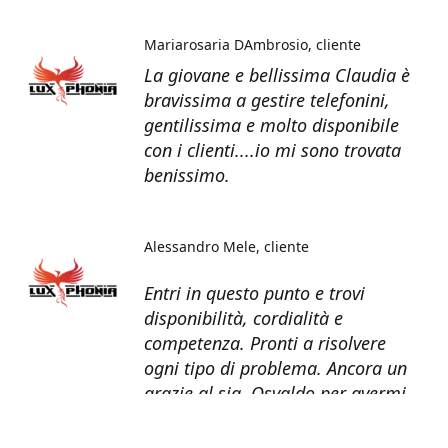
Mariarosaria DAmbrosio
cliente
La giovane e bellissima Claudia è
bravissima a gestire telefonini,
gentilissima e molto disponibile
con i clienti....io mi sono trovata
benissimo.
Alessandro Mele
cliente
Entri in questo punto e trovi
disponibilità, cordialità e
competenza. Pronti a risolvere
ogni tipo di problema. Ancora un
grazie al sig. Osvaldo per avermi
recuperato tutti i dati dal telefono
non più funzionante.