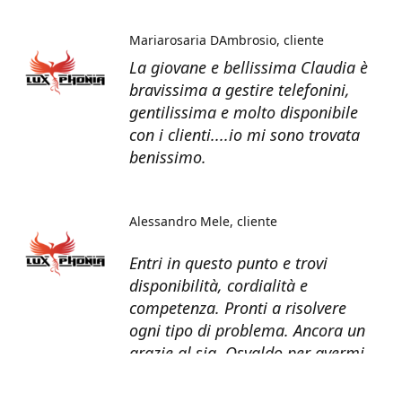
Mariarosaria DAmbrosio
cliente
La giovane e bellissima Claudia è
bravissima a gestire telefonini,
gentilissima e molto disponibile
con i clienti....io mi sono trovata
benissimo.
Alessandro Mele
cliente
Entri in questo punto e trovi
disponibilità, cordialità e
competenza. Pronti a risolvere
ogni tipo di problema. Ancora un
grazie al sig. Osvaldo per avermi
recuperato tutti i dati dal telefono
non più funzionante.