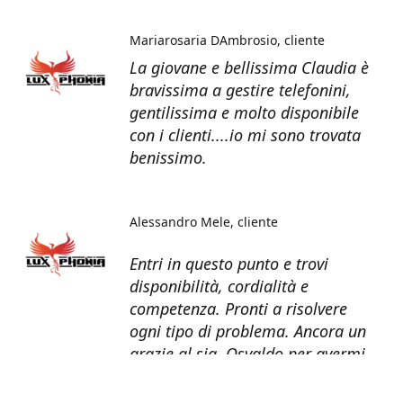
Mariarosaria DAmbrosio
cliente
La giovane e bellissima Claudia è
bravissima a gestire telefonini,
gentilissima e molto disponibile
con i clienti....io mi sono trovata
benissimo.
Alessandro Mele
cliente
Entri in questo punto e trovi
disponibilità, cordialità e
competenza. Pronti a risolvere
ogni tipo di problema. Ancora un
grazie al sig. Osvaldo per avermi
recuperato tutti i dati dal telefono
non più funzionante.