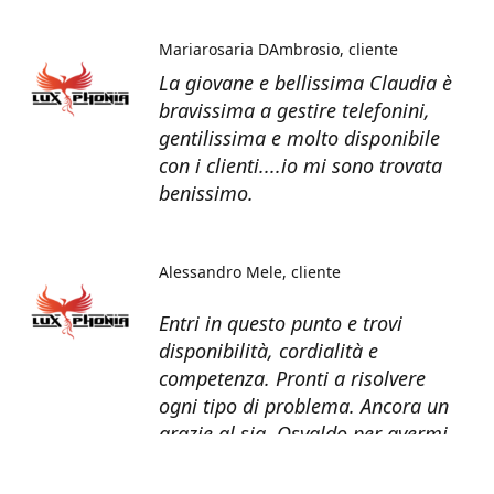
Mariarosaria DAmbrosio
cliente
La giovane e bellissima Claudia è
bravissima a gestire telefonini,
gentilissima e molto disponibile
con i clienti....io mi sono trovata
benissimo.
Alessandro Mele
cliente
Entri in questo punto e trovi
disponibilità, cordialità e
competenza. Pronti a risolvere
ogni tipo di problema. Ancora un
grazie al sig. Osvaldo per avermi
recuperato tutti i dati dal telefono
non più funzionante.