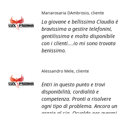
Mariarosaria DAmbrosio
cliente
La giovane e bellissima Claudia è
bravissima a gestire telefonini,
gentilissima e molto disponibile
con i clienti....io mi sono trovata
benissimo.
Alessandro Mele
cliente
Entri in questo punto e trovi
disponibilità, cordialità e
competenza. Pronti a risolvere
ogni tipo di problema. Ancora un
grazie al sig. Osvaldo per avermi
recuperato tutti i dati dal telefono
non più funzionante.