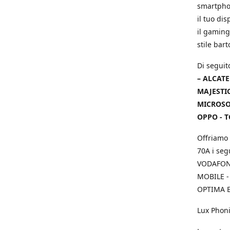
smartphon
il tuo dis
il gaming
stile bar
Di seguit
– ALCATE
MAJESTIC
MICROSOF
OPPO - T
Offriamo 
70A i seg
VODAFONE
MOBILE -
OPTIMA E
Lux Phoni