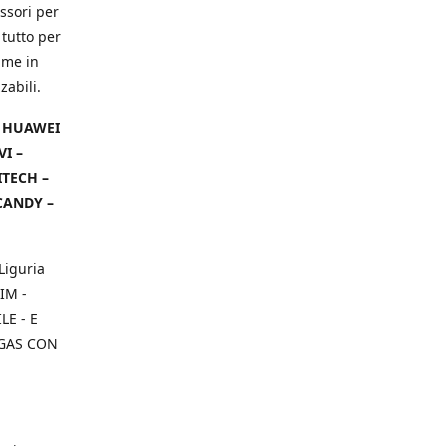
ssori per
 tutto per
ame in
zabili.
– HUAWEI
VI –
ITECH –
CANDY –
Liguria
IM -
E - E
 GAS CON