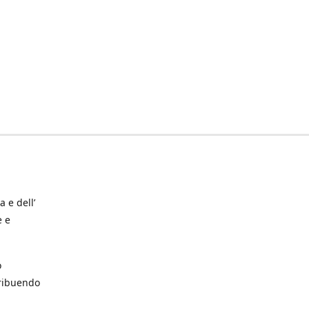
a e dell’
e e
o
tribuendo