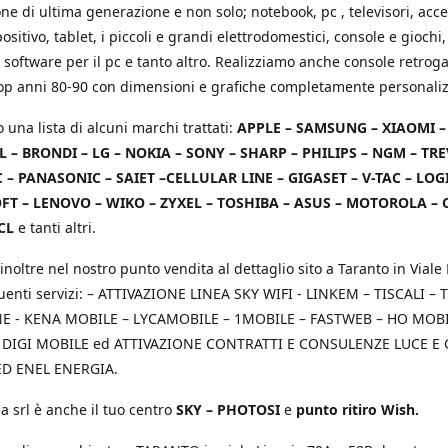
e di ultima generazione e non solo; notebook, pc , televisori, acce
positivo, tablet, i piccoli e grandi elettrodomestici, console e giochi,
 software per il pc e tanto altro. Realizziamo anche console retrog
top anni 80-90 con dimensioni e grafiche completamente personaliz
o una lista di alcuni marchi trattati:
APPLE – SAMSUNG – XIAOMI 
L – BRONDI – LG – NOKIA – SONY – SHARP – PHILIPS – NGM – TRE
 – PANASONIC – SAIET –CELLULAR LINE – GIGASET – V-TAC – LOG
T – LENOVO – WIKO – ZYXEL – TOSHIBA – ASUS – MOTOROLA – 
CL
e tanti altri.
inoltre nel nostro punto vendita al dettaglio sito a Taranto in Viale 
uenti servizi: – ATTIVAZIONE LINEA SKY WIFI - LINKEM – TISCALI – T
 - KENA MOBILE – LYCAMOBILE – 1MOBILE – FASTWEB – HO MOBIL
 DIGI MOBILE ed ATTIVAZIONE CONTRATTI E CONSULENZE LUCE E
D ENEL ENERGIA.
a srl è anche il tuo centro
SKY – PHOTOSI
e
punto ritiro Wish.