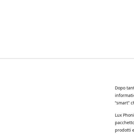
Dopo tanti
informat
“smart” ch
Lux Phoni
pacchetto
prodotti e