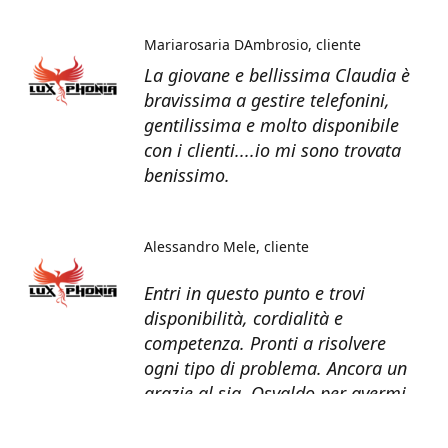
Mariarosaria DAmbrosio
cliente
La giovane e bellissima Claudia è
bravissima a gestire telefonini,
gentilissima e molto disponibile
con i clienti....io mi sono trovata
benissimo.
Alessandro Mele
cliente
Entri in questo punto e trovi
disponibilità, cordialità e
competenza. Pronti a risolvere
ogni tipo di problema. Ancora un
grazie al sig. Osvaldo per avermi
recuperato tutti i dati dal telefono
non più funzionante.