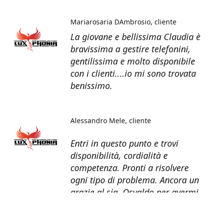
Mariarosaria DAmbrosio
cliente
La giovane e bellissima Claudia è
bravissima a gestire telefonini,
gentilissima e molto disponibile
con i clienti....io mi sono trovata
benissimo.
Alessandro Mele
cliente
Entri in questo punto e trovi
disponibilità, cordialità e
competenza. Pronti a risolvere
ogni tipo di problema. Ancora un
grazie al sig. Osvaldo per avermi
recuperato tutti i dati dal telefono
non più funzionante.