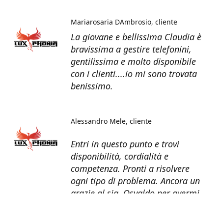
Mariarosaria DAmbrosio
cliente
La giovane e bellissima Claudia è
bravissima a gestire telefonini,
gentilissima e molto disponibile
con i clienti....io mi sono trovata
benissimo.
Alessandro Mele
cliente
Entri in questo punto e trovi
disponibilità, cordialità e
competenza. Pronti a risolvere
ogni tipo di problema. Ancora un
grazie al sig. Osvaldo per avermi
recuperato tutti i dati dal telefono
non più funzionante.