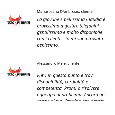
Mariarosaria DAmbrosio
cliente
La giovane e bellissima Claudia è
bravissima a gestire telefonini,
gentilissima e molto disponibile
con i clienti....io mi sono trovata
benissimo.
Alessandro Mele
cliente
Entri in questo punto e trovi
disponibilità, cordialità e
competenza. Pronti a risolvere
ogni tipo di problema. Ancora un
grazie al sig. Osvaldo per avermi
recuperato tutti i dati dal telefono
non più funzionante.