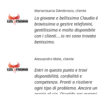
Mariarosaria DAmbrosio
cliente
La giovane e bellissima Claudia è
bravissima a gestire telefonini,
gentilissima e molto disponibile
con i clienti....io mi sono trovata
benissimo.
Alessandro Mele
cliente
Entri in questo punto e trovi
disponibilità, cordialità e
competenza. Pronti a risolvere
ogni tipo di problema. Ancora un
grazie al sig. Osvaldo per avermi
recuperato tutti i dati dal telefono
non più funzionante.