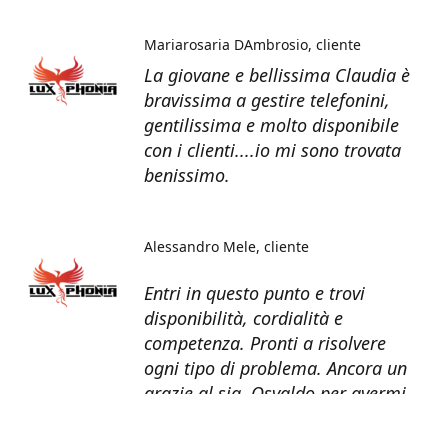
Mariarosaria DAmbrosio
cliente
La giovane e bellissima Claudia è
bravissima a gestire telefonini,
gentilissima e molto disponibile
con i clienti....io mi sono trovata
benissimo.
Alessandro Mele
cliente
Entri in questo punto e trovi
disponibilità, cordialità e
competenza. Pronti a risolvere
ogni tipo di problema. Ancora un
grazie al sig. Osvaldo per avermi
recuperato tutti i dati dal telefono
non più funzionante.