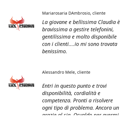
Mariarosaria DAmbrosio
cliente
La giovane e bellissima Claudia è
bravissima a gestire telefonini,
gentilissima e molto disponibile
con i clienti....io mi sono trovata
benissimo.
Alessandro Mele
cliente
Entri in questo punto e trovi
disponibilità, cordialità e
competenza. Pronti a risolvere
ogni tipo di problema. Ancora un
grazie al sig. Osvaldo per avermi
recuperato tutti i dati dal telefono
non più funzionante.